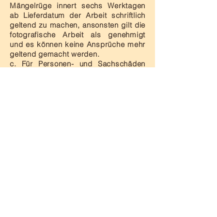
Mängelrüge innert sechs Werktagen
ab Lieferdatum der Arbeit schriftlich
geltend zu machen, ansonsten gilt die
fotografische Arbeit als genehmigt
und es können keine Ansprüche mehr
geltend gemacht werden.
c. Für Personen- und Sachschäden
übernimmt der Fotograf keine Haftung
der Kundschaft gegenüber.
6. Referenzen
Der Fotograf hat das Recht,
insbesondere in Veröffentlichungen
(Internet [insbesondere Website],
Drucksachen), bei Ausstellungen und
bei Gesprächen mit potentiellen
Kunden auf die Zusammenarbeit mit
dem Kunden und auf die für ihn
geschaffene fotografische Arbeit
hinzuweisen. Dieses Recht wird nur
durch schriftliche Vereinbarung
wegbedungen.